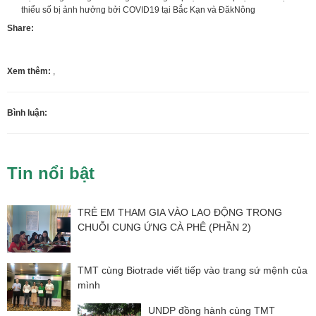
thiểu số bị ảnh hưởng bởi COVID19 tại Bắc Kạn và ĐăkNông
Share:
Xem thêm:
,
Bình luận:
Tin nổi bật
TRẺ EM THAM GIA VÀO LAO ĐỘNG TRONG
CHUỖI CUNG ỨNG CÀ PHÊ (PHẦN 2)
TMT cùng Biotrade viết tiếp vào trang sứ mệnh của
mình
UNDP đồng hành cùng TMT