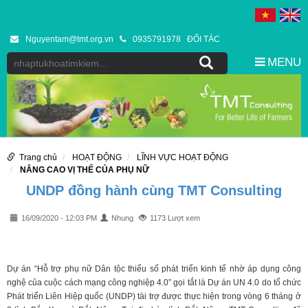
Nguyentam@tmt.org.vn
0935791978
ĐỐI TÁC
MENU
Trang chủ
HOẠT ĐỘNG
LĨNH VỰC HOẠT ĐỘNG
NÂNG CAO VỊ THẾ CỦA PHỤ NỮ
UNDP đồng hành cùng TMT Consulting
16/09/2020 - 12:03 PM
Nhung
1173 Lượt xem
Dự án “Hỗ trợ phụ nữ Dân tộc thiểu số phát triển kinh tế nhờ áp dụng công
nghệ của cuộc cách mạng công nghiệp 4.0” gọi tắt là Dự án UN 4.0 do tổ chức
Phát triển Liên Hiệp quốc (UNDP) tài trợ được thực hiện trong vòng 6 tháng ở