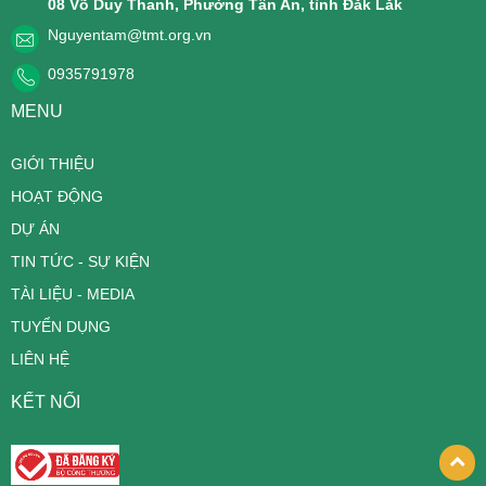
08 Võ Duy Thanh, Phường Tân An, tỉnh Đăk Lăk
Nguyentam@tmt.org.vn
0935791978
MENU
GIỚI THIỆU
HOẠT ĐỘNG
DỰ ÁN
TIN TỨC - SỰ KIỆN
TÀI LIỆU - MEDIA
TUYỂN DỤNG
LIÊN HỆ
KẾT NỐI