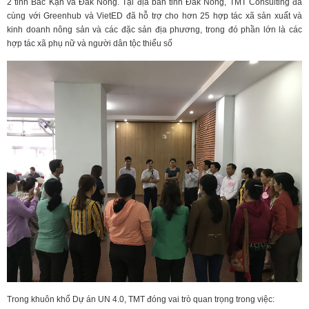
2 tỉnh Bắc Kạn và Đắk Nông. Tại địa bàn tỉnh Đắk Nông, TMT Consulting đã
cùng với Greenhub và VietED đã hỗ trợ cho hơn 25 hợp tác xã sản xuất và
kinh doanh nông sản và các đặc sản địa phương, trong đó phần lớn là các
hợp tác xã phụ nữ và người dân tộc thiểu số
Trong khuôn khổ Dự án UN 4.0, TMT đóng vai trò quan trọng trong việc: