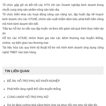
Tổ chức gặp gỡ và kết nối các HTX với các Doanh nghiệp kinh doanh trong
chuỗi cung ứng sản phẩm nông sản bản địa
Tổ chức triển khai các hoạt động nâng cao năng lực, tập huấn lập kế hoạch
kinh doanh cho các HTX/tổ, nhóm sản xuất nhằm đảm bảo phát triển bền vững
mô hình kinh doanh liên kết;
Tiếp tục hỗ trợ, tư vấn sau tập huấn và theo dõi giám sát quá trình thực hiện dự
án
Hỗ trợ các HTX/tổ, nhóm tham gia vào các kênh thương mại truyền thống,
online, sự kiện giao lưu thương mại.
Tài liệu hóa các quy trình kỹ thuật hỗ trợ mô hình kinh doanh ứng dụng công
nghệ TMĐT vào bán hàng.
TIN LIÊN QUAN
ĐỀ ÁN: HỖ TRỢ PHỤ NỮ KHỞI NGHIỆP
Phát triển làng nghề thổ cẩm truyền thống
CÙNG UNDP HỖ TRỢ PHỤ NỮ
Dự án tăng cường khả năng thích ứng và phục hồi cho phụ nữ dân tộc