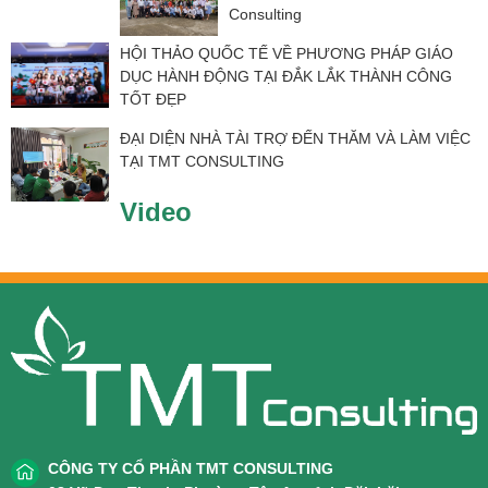
Consulting
HỘI THẢO QUỐC TẾ VỀ PHƯƠNG PHÁP GIÁO
DỤC HÀNH ĐỘNG TẠI ĐẮK LẮK THÀNH CÔNG
TỐT ĐẸP
ĐẠI DIỆN NHÀ TÀI TRỢ ĐẾN THĂM VÀ LÀM VIỆC
TẠI TMT CONSULTING
Video
CÔNG TY CỔ PHẦN TMT CONSULTING