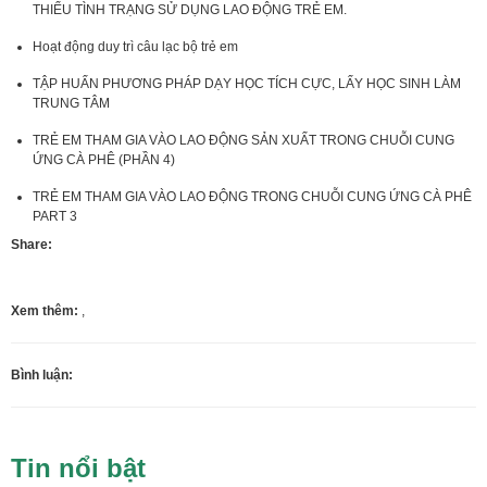
THIỂU TÌNH TRẠNG SỬ DỤNG LAO ĐỘNG TRẺ EM.
Hoạt động duy trì câu lạc bộ trẻ em
TẬP HUẤN PHƯƠNG PHÁP DẠY HỌC TÍCH CỰC, LẤY HỌC SINH LÀM
TRUNG TÂM
TRẺ EM THAM GIA VÀO LAO ĐỘNG SẢN XUẤT TRONG CHUỖI CUNG
ỨNG CÀ PHÊ (PHẦN 4)
TRẺ EM THAM GIA VÀO LAO ĐỘNG TRONG CHUỖI CUNG ỨNG CÀ PHÊ
PART 3
Share:
Xem thêm:
,
Bình luận:
Tin nổi bật