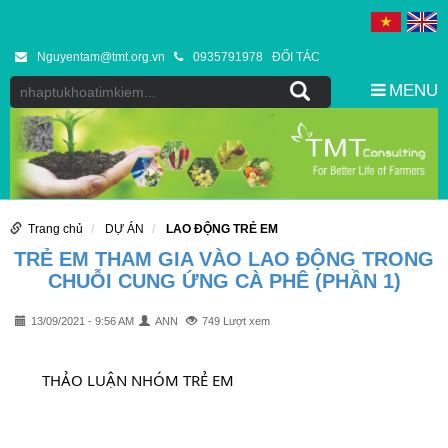
Nguyentam@tmt.org.vn
0935791978
ĐỐI TÁC
MENU
Trang chủ
DỰ ÁN
LAO ĐỘNG TRẺ EM
TRẺ EM THAM GIA VÀO LAO ĐỘNG TRONG
CHUỖI CUNG ỨNG CÀ PHÊ (PHẦN 1)
13/09/2021 - 9:56 AM
ANN
749 Lượt xem
	THẢO LUẬN NHÓM TRẺ EM