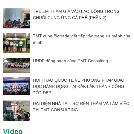
TRẺ EM THAM GIA VÀO LAO ĐỘNG TRONG
CHUỖI CUNG ỨNG CÀ PHÊ (PHẦN 2)
TMT cùng Biotrade viết tiếp vào trang sứ mệnh của
mình
UNDP đồng hành cùng TMT Consulting
HỘI THẢO QUỐC TẾ VỀ PHƯƠNG PHÁP GIÁO
DỤC HÀNH ĐỘNG TẠI ĐẮK LẮK THÀNH CÔNG
TỐT ĐẸP
ĐẠI DIỆN NHÀ TÀI TRỢ ĐẾN THĂM VÀ LÀM VIỆC
TẠI TMT CONSULTING
Video