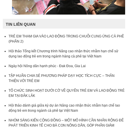
TIN LIÊN QUAN
TRẺ EM THAM GIA VÀO LAO ĐỘNG TRONG CHUỖI CUNG ỨNG CÀ PHÊ
(PHẦN 2)
Hội thảo Tổng kết Chương trình Nâng cao nhận thức nhằm hạn chế sử
dụng lao động trẻ em trong ngành hàng cà phê tại Việt Nam
Ngày hội Nông dân hạnh phúc - Đak Đoa, Gia Lai
TẬP HUẤN CHIA SẺ PHƯƠNG PHÁP DẠY HỌC TÍCH CỰC – THÂN
THIỆN VỚI TRẺ EM
TỔ CHỨC SINH HOẠT DƯỚI CỜ VỀ QUYỀN TRẺ EM VÀ LAO ĐỘNG TRẺ
EM TẠI ĐẮK LẮK
Hội thảo đánh giá giữa kỳ dự án Nâng cao nhận thức nhằm hạn chế lao
động trẻ em trong ngành cà phê tại Việt Nam
NHÓM SÁNG KIẾN CỘNG ĐỒNG – MỘT MÔ HÌNH CẦN NHÂN RỘNG ĐỂ
PHÁT TRIỂN KINH TẾ CHO BÀ CON NÔNG DÂN, GÓP PHẦN GIẢM