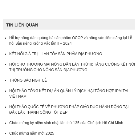
TIN LIÊN QUAN
Hỗ trợ nông dân quảng bá sản phẩm OCOP và nông sản tiềm năng tại Lễ
hội Sầu riêng Krông Pắc lần II – 2024
KẾT NỐI GIÁ TRỊ – LAN TỎA SẢN PHẨM ĐỊA PHƯƠNG
HỘI CHỢ THƯƠNG MẠI NÔNG DÂN LẦN THỨ III: TĂNG CƯỜNG KẾT NỐI
THỊ TRƯỜNG CHO NÔNG SẢN ĐỊA PHƯƠNG
THÔNG BÁO NGHỈ LỄ
HỘI THẢO TỔNG KẾT DỰ ÁN QUẢN LÝ DỊCH HẠI TỔNG HỢP IPM TẠI
VIỆT NAM
HỘI THẢO QUỐC TẾ VỀ PHƯƠNG PHÁP GIÁO DỤC HÀNH ĐỘNG TẠI
ĐẮK LẮK THÀNH CÔNG TỐT ĐẸP
Chào mừng kỷ niệm sinh nhật lần thứ 135 của Chủ tịch Hồ Chí Minh
Chúc mừng năm mới 2025