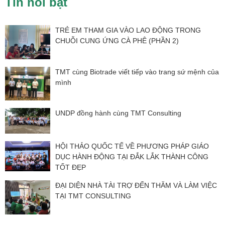
Tin nổi bật
TRẺ EM THAM GIA VÀO LAO ĐỘNG TRONG
CHUỖI CUNG ỨNG CÀ PHÊ (PHẦN 2)
TMT cùng Biotrade viết tiếp vào trang sứ mệnh của
mình
UNDP đồng hành cùng TMT Consulting
HỘI THẢO QUỐC TẾ VỀ PHƯƠNG PHÁP GIÁO
DỤC HÀNH ĐỘNG TẠI ĐẮK LẮK THÀNH CÔNG
TỐT ĐẸP
ĐẠI DIỆN NHÀ TÀI TRỢ ĐẾN THĂM VÀ LÀM VIỆC
TẠI TMT CONSULTING