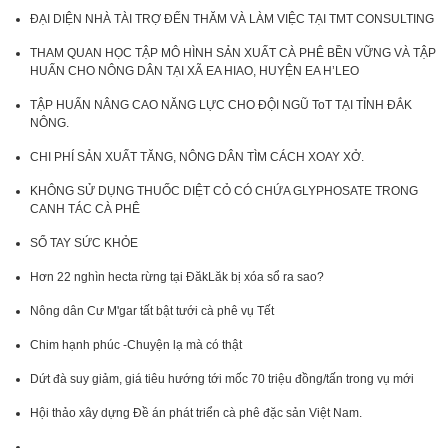
ĐẠI DIỆN NHÀ TÀI TRỢ ĐẾN THĂM VÀ LÀM VIỆC TẠI TMT CONSULTING
THAM QUAN HỌC TẬP MÔ HÌNH SẢN XUẤT CÀ PHÊ BỀN VỮNG VÀ TẬP
HUẤN CHO NÔNG DÂN TẠI XÃ EA HIAO, HUYỆN EA H’LEO
TẬP HUẤN NÂNG CAO NĂNG LỰC CHO ĐỘI NGŨ ToT TẠI TỈNH ĐẮK
NÔNG.
CHI PHÍ SẢN XUẤT TĂNG, NÔNG DÂN TÌM CÁCH XOAY XỞ.
KHÔNG SỬ DỤNG THUỐC DIỆT CỎ CÓ CHỨA GLYPHOSATE TRONG
CANH TÁC CÀ PHÊ
SỔ TAY SỨC KHỎE
Hơn 22 nghìn hecta rừng tại ĐăkLăk bị xóa sổ ra sao?
Nông dân Cư M'gar tất bật tưới cà phê vụ Tết
Chim hạnh phúc -Chuyện lạ mà có thật
Dứt đà suy giảm, giá tiêu hướng tới mốc 70 triệu đồng/tấn trong vụ mới
Hội thảo xây dựng Đề án phát triển cà phê đặc sản Việt Nam.