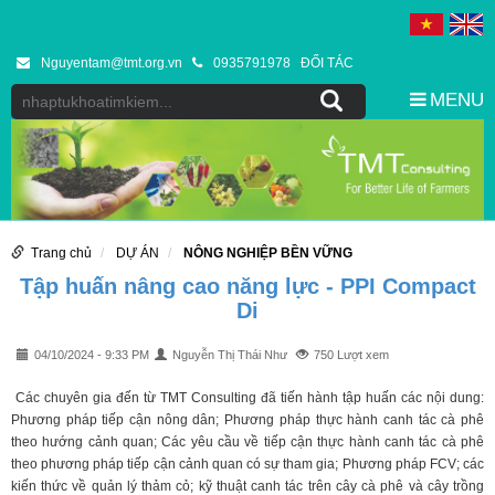
Nguyentam@tmt.org.vn
0935791978
ĐỐI TÁC
MENU
Trang chủ
DỰ ÁN
NÔNG NGHIỆP BỀN VỮNG
Tập huấn nâng cao năng lực - PPI Compact
Di
04/10/2024 - 9:33 PM
Nguyễn Thị Thái Như
750 Lượt xem
Các chuyên gia đến từ TMT Consulting đã tiến hành tập huấn các nội dung:
Phương pháp tiếp cận nông dân; Phương pháp thực hành canh tác cà phê
theo hướng cảnh quan; Các yêu cầu về tiếp cận thực hành canh tác cà phê
theo phương pháp tiếp cận cảnh quan có sự tham gia; Phương pháp FCV; các
kiến thức về quản lý thảm cỏ; kỹ thuật canh tác trên cây cà phê và cây trồng