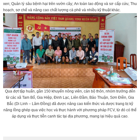
xen; Quản lý sâu bệnh hại trên vườn cây; An toàn lao động và sơ cấp cứu; Thu
hoạch, sơ chế và nâng cao chất lượng cà phê và nhiều kỹ thuật khác.
Qua đợt tập huấn, gần 150 khuyến nông viên, cán bộ thôn, nhóm trưởng đến
từ các xã Tam Bố, Gia Hiệp, Đinh Lạc, Liên Đầm, Bảo Thuận, Sơn Điền, Gia
Bắc (Di Linh – Lâm Đồng) đã được nâng cao kiến thức và được trang bị kỹ
năng lồng ghép qua việc học và thực hành với phương pháp FCV, từ đó có thể
áp dụng và thực tiễn canh tác tại địa phương, mang lại hiệu quả cao.