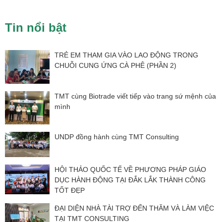
Tin nổi bật
TRẺ EM THAM GIA VÀO LAO ĐỘNG TRONG
CHUỖI CUNG ỨNG CÀ PHÊ (PHẦN 2)
TMT cùng Biotrade viết tiếp vào trang sứ mệnh của
mình
UNDP đồng hành cùng TMT Consulting
HỘI THẢO QUỐC TẾ VỀ PHƯƠNG PHÁP GIÁO
DỤC HÀNH ĐỘNG TẠI ĐẮK LẮK THÀNH CÔNG
TỐT ĐẸP
ĐẠI DIỆN NHÀ TÀI TRỢ ĐẾN THĂM VÀ LÀM VIỆC
TẠI TMT CONSULTING