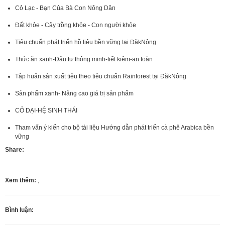
Cỏ Lạc - Bạn Của Bà Con Nông Dân
Đất khỏe - Cây trồng khỏe - Con người khỏe
Tiêu chuẩn phát triển hồ tiêu bền vững tại ĐăkNông
Thức ăn xanh-Đầu tư thông minh-tiết kiệm-an toàn
Tập huấn sản xuất tiêu theo tiêu chuẩn Rainforest tại ĐăkNông
Sản phẩm xanh- Nâng cao giá trị sản phẩm
CỎ DẠI-HỆ SINH THÁI
Tham vấn ý kiến cho bộ tài liệu Hướng dẫn phát triển cà phê Arabica bền
vững
Share:
Xem thêm:
,
Bình luận: